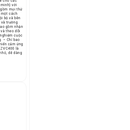
kế cho các
minh) với
 gồm mọi thứ
c một cách
ội bộ và bên
 và trường
 bao gồm nhận
 và theo dõi
i nghiệm cuộc
. – Chỉ bao
khiển cảm ứng
 ZVC400 là
 nhỏ, dễ dàng