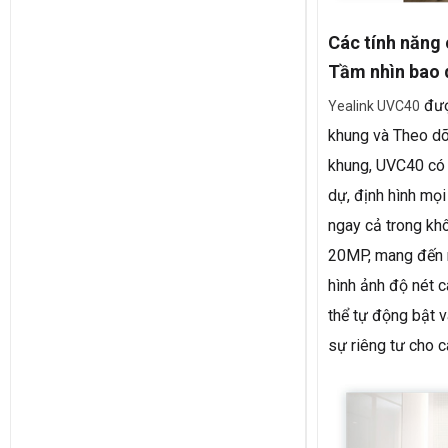
Các tính năng
Tầm nhìn bao 
đượ
Yealink UVC40
khung và Theo dõ
khung, UVC40 có 
dự, định hình mọ
ngay cả trong kh
20MP, mang đến m
hình ảnh độ nét c
thể tự động bật v
sự riêng tư cho c