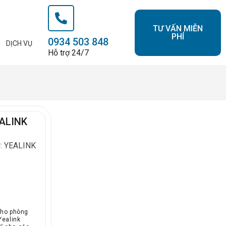
TƯ VẤN MIỄN
PHÍ
0934 503 848
DỊCH VỤ
Hỗ trợ 24/7
EALINK
:
YEALINK
cho phòng
Yealink