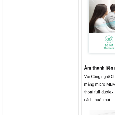
Âm thanh liền
Với Công nghệ Ch
mảng micrô MEMS
thoại full-duple
cách thoải mái.