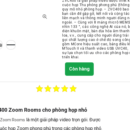
ZVC400 là giải pháp video được thiết 
cuộc họp Thu phóng phong phú (thông 
quy mô nhỏ phòng họp. – ZVC400 bao
bạn cần để gặp gỡ, kết nối và cộng tá
liền mạch và thông minh người dùng n
ngoài. – Cùng với 8 mảng micrô MEMS
nhìn 133 °, các công nghệ AI của nó,
diện khuôn mặt, bản địa hóa âm thanh
loa, v.v., cung cấp cho người dùng trả
gọi chất lượng cao ở chế độ song công
gồm MCore hiệu suất cao, bảng điều 
MTouch II và thanh video USB UVC40,
sự lựa chọn tối ưu cho các phòng họp
triển khai.
Còn hàng
400 Zoom Rooms cho phòng họp nhỏ
là một giải pháp video trọn gói. Được
 Zoom Rooms
 cuộc họp Zoom phong phú trong các phòng họp nhỏ.