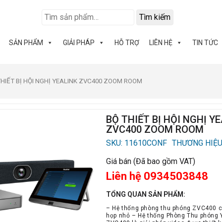
Tìm kiếm
SẢN PHẨM
GIẢI PHÁP
HỖ TRỢ
LIÊN HỆ
TIN TỨC
THIẾT BỊ HỘI NGHỊ YEALINK ZVC400 ZOOM ROOM
BỘ THIẾT BỊ HỘI NGHỊ Y
ZVC400 ZOOM ROOM
SKU: 11610CONF
THƯƠNG HIỆU
Giá bán (Đã bao gồm VAT)
Liên hệ 0934503848
TỔNG QUAN SẢN PHẨM:
– Hệ thống phòng thu phóng ZVC400 
họp nhỏ – Hệ thống Phòng Thu phóng 