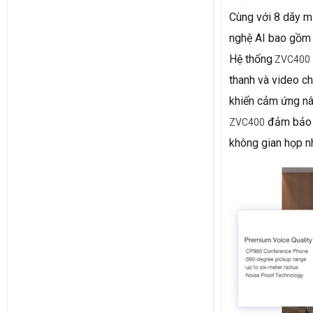
Cùng với 8 dãy m
nghệ AI bao gồm n
Hệ thống
ZVC400
thanh và video c
khiển cảm ứng nâ
đảm bảo t
ZVC400
không gian họp n