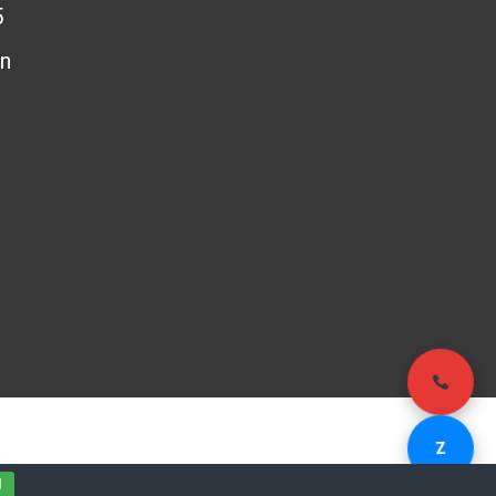
5
n
- Email:
Z
503848
kinhdoanh@pag.vn
d