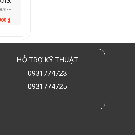
 AD120
987OFF
000
₫
HỖ TRỢ KỸ THUẬT
0931774723
0931774725