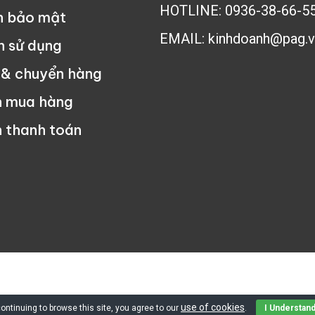
HOTLINE: 0936-38-66-5
h bảo mật
EMAIL: kinhdoanh@pag.v
n sử dụng
 & chuyển hàng
n mua hàng
 thanh toán
ng Nghệ Phúc An - All rights reserved - Tư vấn mua hàng:
0934
use of cookies
ontinuing to browse this site, you agree to our
.
I Understan