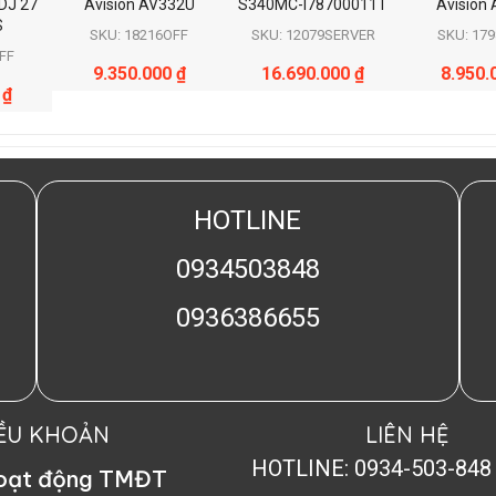
DJ 27
Avision AV332U
S340MC-I78700011T
Avision
S
SKU: 18216OFF
SKU: 12079SERVER
SKU: 17
FF
9.350.000
₫
16.690.000
₫
8.950.
0
₫
HOTLINE
0934503848
0936386655
IỀU KHOẢN
LIÊN HỆ
HOTLINE: 0934-503-848
hoạt động TMĐT