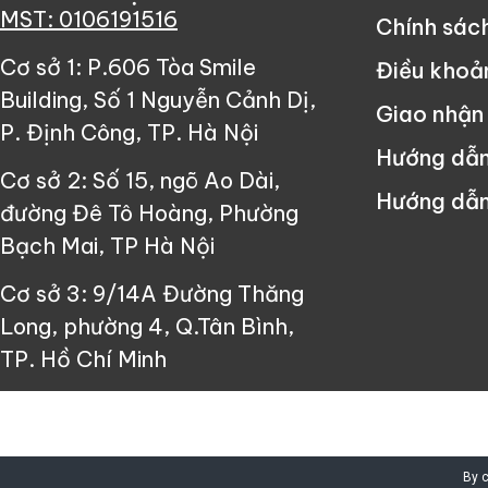
MST: 0106191516
Chính sác
Cơ sở 1: P.606 Tòa Smile
Điều khoả
Building, Số 1 Nguyễn Cảnh Dị,
Giao nhận
P. Định Công, TP. Hà Nội
Hướng dẫ
Cơ sở 2: Số 15, ngõ Ao Dài,
Hướng dẫn
đường Đê Tô Hoàng, Phường
Bạch Mai, TP Hà Nội
Cơ sở 3: 9/14A Đường Thăng
Long, phường 4, Q.Tân Bình,
TP. Hồ Chí Minh
Since ©2013 Công Ty Cổ Phần Cô
By c