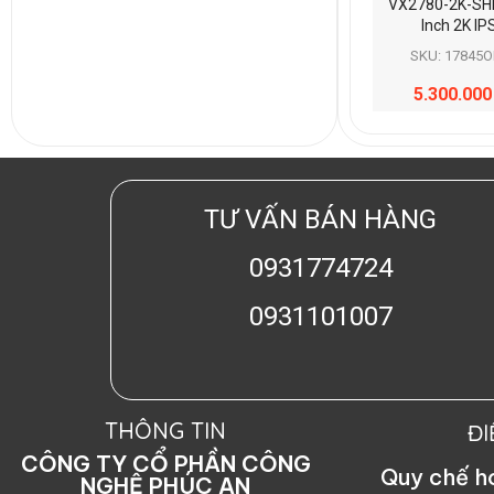
VX2780-2K-SH
Inch 2K IP
SKU: 17845O
5.300.00
TƯ VẤN BÁN HÀNG
0931774724
0931101007
THÔNG TIN
Đ
CÔNG TY CỔ PHẦN CÔNG
Quy chế 
NGHỆ PHÚC AN