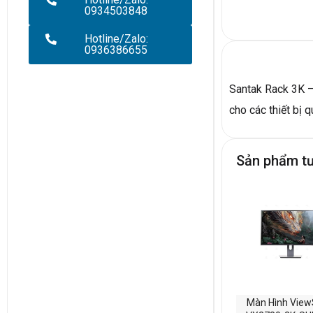
0934503848
Hotline/Zalo:
0936386655
Santak Rack 3K – 
cho các thiết bị 
Sản phẩm t
Màn Hình View