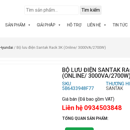
Tìm kiếm
SẢN PHẨM
GIẢI PHÁP
HỖ TRỢ
LIÊN HỆ
TIN TỨC
Hyundai
/ Bộ lưu điện Santak Rack 3K (Online/ 3000VA/2700W)
BỘ LƯU ĐIỆN SANTAK RA
(ONLINE/ 3000VA/2700W
SKU:
THƯƠNG HI
5B6433948F77
SANTAK
Giá bán (Đã bao gồm VAT)
Liên hệ 0934503848
TỔNG QUAN SẢN PHẨM: