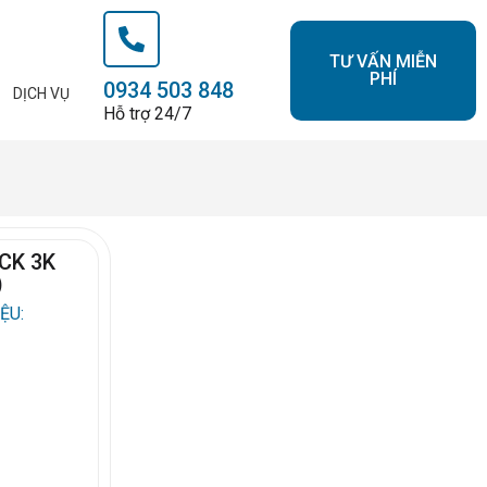
TƯ VẤN MIỄN
PHÍ
0934 503 848
DỊCH VỤ
Hỗ trợ 24/7
CK 3K
)
ỆU: