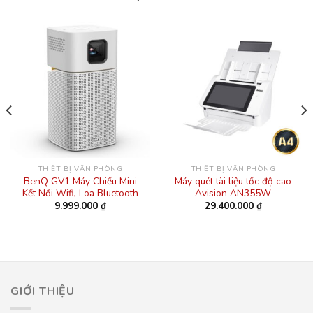
THIẾT BỊ VĂN PHÒNG
THIẾT BỊ VĂN PHÒNG
BenQ GV1 Máy Chiếu Mini
Máy quét tài liệu tốc độ cao
Kết Nối Wifi, Loa Bluetooth
Avision AN355W
9.999.000
₫
29.400.000
₫
GIỚI THIỆU