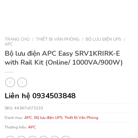
TRANG CHỦ
/
THIẾT BỊ VĂN PHÒNG
/
BỘ LƯU ĐIỆN UPS
/
APC
Bộ lưu điện APC Easy SRV1KRIRK-E
with Rail Kit (Online/ 1000VA/900W)
Liên hệ 0934503848
SKU:
44367c073232
Danh mục:
APC
,
Bộ lưu điện UPS
,
Thiết Bị Văn Phòng
Thương hiệu:
APC