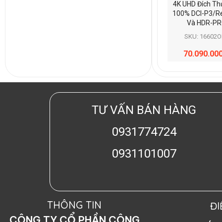
4K UHD Đích Th
100% DCI-P3/R
Và HDR-P
SKU: 16602O
70.090.00
TƯ VẤN BÁN HÀNG
0931774724
0931101007
THÔNG TIN
Đ
CÔNG TY CỔ PHẦN CÔNG