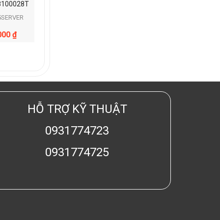
8100028T
5SERVER
000
₫
HỖ TRỢ KỸ THUẬT
0931774723
0931774725