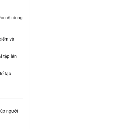
ào nội dung
 kiếm và
i tệp lên
để tạo
iúp người