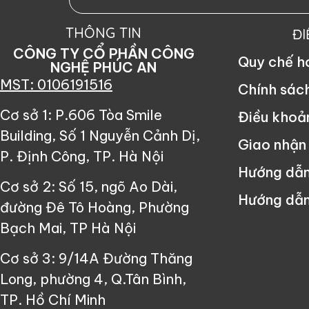
THÔNG TIN
Đ
CÔNG TY CỔ PHẦN CÔNG
Quy chế 
NGHỆ PHÚC AN
MST: 0106191516
Chính sác
Cơ sở 1: P.606 Tòa Smile
Điều khoả
Building, Số 1 Nguyễn Cảnh Dị,
Giao nhận
P. Định Công, TP. Hà Nội
Hướng dẫ
Cơ sở 2: Số 15, ngõ Ao Dài,
Hướng dẫn
đường Đê Tô Hoàng, Phường
Bạch Mai, TP Hà Nội
Cơ sở 3: 9/14A Đường Thăng
Long, phường 4, Q.Tân Bình,
TP. Hồ Chí Minh