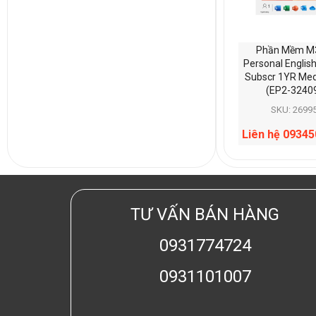
Phần Mềm M
Personal Englis
Subscr 1YR Med
(EP2-3240
SKU: 2699
Liên hệ 0934
TƯ VẤN BÁN HÀNG
0931774724
0931101007