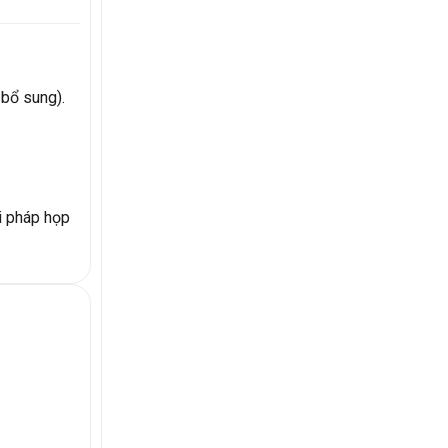
 bổ sung).
i pháp họp