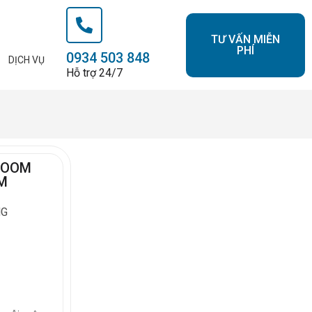
TƯ VẤN MIỄN
PHÍ
0934 503 848
DỊCH VỤ
Hỗ trợ 24/7
ZOOM
ĂM
NG