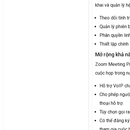
khai và quản lý h
Theo dõi tình t
Quản lý phiên b
Phân quyền lin
Thiết lập chính
Mở rộng khả nă
Zoom Meeting Pro
cuộc họp trong n
Hỗ trợ VoIP chấ
Cho phép người
thoại hỗ trợ.
Tùy chọn gọi r
Có thể đăng ký
tham gia cuộc 