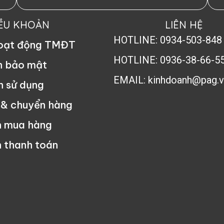
IỀU KHOẢN
LIÊN HỆ
HOTLINE: 0934-503-848
hoạt động TMĐT
HOTLINE: 0936-38-66-5
h bảo mật
EMAIL: kinhdoanh@pag.v
n sử dụng
 & chuyển hàng
n mua hàng
 thanh toán