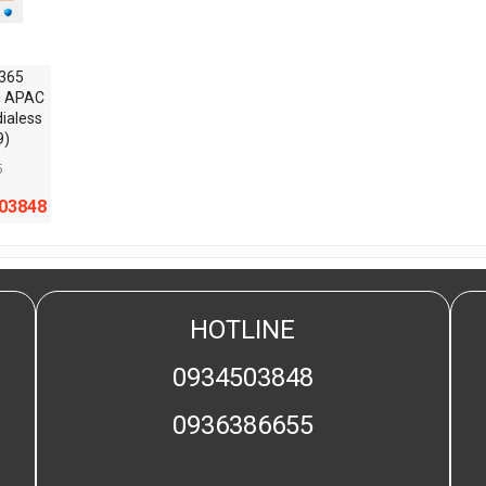
365
h APAC
ialess
9)
5
503848
HOTLINE
0934503848
0936386655