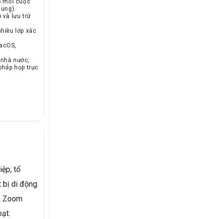
 mỗi cuộc
sung).
 và lưu trữ
hiều lớp xác
macOS,
 nhà nước,
pháp họp trực
iệp, tổ
 bị di động.
h, Zoom
oạt.