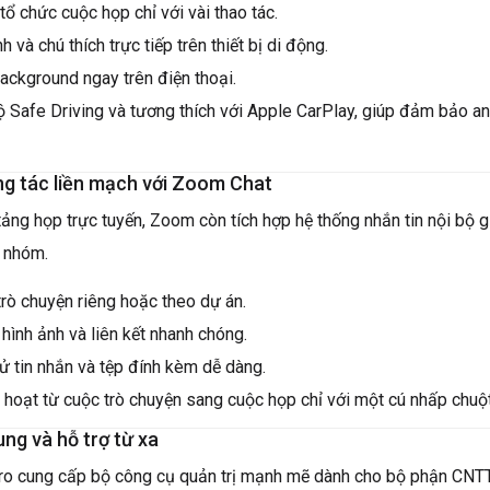
ổ chức cuộc họp chỉ với vài thao tác.
 và chú thích trực tiếp trên thiết bị di động.
Background ngay trên điện thoại.
ộ Safe Driving và tương thích với Apple CarPlay, giúp đảm bảo an 
ng tác liền mạch với Zoom Chat
tảng họp trực tuyến, Zoom còn tích hợp hệ thống nhắn tin nội bộ 
c nhóm.
rò chuyện riêng hoặc theo dự án.
, hình ảnh và liên kết nhanh chóng.
ử tin nhắn và tệp đính kèm dễ dàng.
h hoạt từ cuộc trò chuyện sang cuộc họp chỉ với một cú nhấp chuột
ung và hỗ trợ từ xa
 cung cấp bộ công cụ quản trị mạnh mẽ dành cho bộ phận CNTT, 