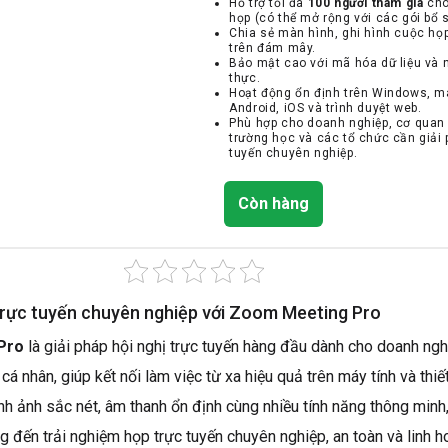
Hỗ trợ tối đa
100 người tham gia
cho
họp (có thể mở rộng với các gói bổ 
Chia sẻ màn hình, ghi hình cuộc họp
trên đám mây.
Bảo mật cao với mã hóa dữ liệu và n
thực.
Hoạt động ổn định trên Windows, 
Android, iOS và trình duyệt web.
Phù hợp cho doanh nghiệp, cơ quan
trường học và các tổ chức cần giải 
tuyến chuyên nghiệp.
Còn hàng
trực tuyến chuyên nghiệp với Zoom Meeting Pro
Pro
là giải pháp hội nghị trực tuyến hàng đầu dành cho doanh ngh
cá nhân, giúp kết nối làm việc từ xa hiệu quả trên máy tính và thiết
ình ảnh sắc nét, âm thanh ổn định cùng nhiều tính năng thông min
đến trải nghiệm họp trực tuyến chuyên nghiệp, an toàn và linh h