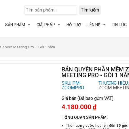
Tìm kiếm
SẢN PHẨM
GIẢI PHÁP
HỖ TRỢ
LIÊN HỆ
TIN TỨC
 Zoom Meeting Pro – Gói 1 năm
BẢN QUYỀN PHẦN MỀM 
MEETING PRO - GÓI 1 N
SKU: PM-
THƯƠNG HIỆU:
ZOOMPRO
ZOOM MEETI
Giá bán (Đã bao gồm VAT)
4.180.000
₫
TỔNG QUAN SẢN PHẨM:
Thời lượng cuộc họp lên đến
30 giờ
.