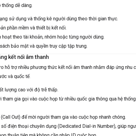
ệ thống dễ dàng.
rạng sử dụng và thống kê người dùng theo thời gian thực.
ản phần mềm và thiết bị kết nối.
h hoạt theo tài khoản, nhóm hoặc từng người dùng.
 sách bảo mật và quyền truy cập tập trung.
ng kết nối âm thanh
 hỗ trợ nhiều phương thức kết nối âm thanh nhằm đáp ứng nhu 
ước và quốc tế.
t lượng cao với độ trễ thấp.
 tham gia gọi vào cuộc họp từ nhiều quốc gia thông qua hệ thống
a (Call Out) để mời người tham gia vào cuộc họp nhanh chóng.
 số điện thoại chuyên dụng (Dedicated Dial-in Number), giúp ng
họp thuận tiện mà không cần nhập ID cuộc họp.