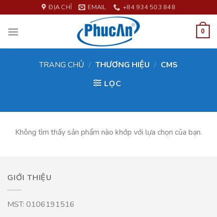
Skip
ĐỊA CHỈ
EMAIL
+84 934 503 848
to
content
0
TRANG CHỦ
/
THƯƠNG HIỆU
/
CMS
LỌC
Không tìm thấy sản phẩm nào khớp với lựa chọn của bạn.
GIỚI THIỆU
MST: 0106191516