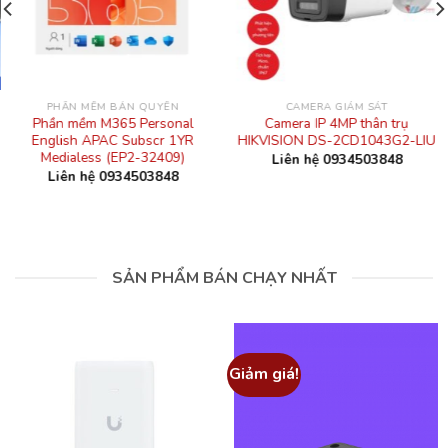
PHẦN MỀM BẢN QUYỀN
CAMERA GIÁM SÁT
Phần mềm M365 Personal
Camera IP 4MP thân trụ
English APAC Subscr 1YR
HIKVISION DS-2CD1043G2-LIU
Medialess (EP2-32409)
Liên hệ 0934503848
Liên hệ 0934503848
SẢN PHẨM BÁN CHẠY NHẤT
Giảm giá!