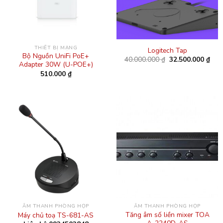
THIẾT BỊ MẠNG
Logitech Tap
Bộ Nguồn UniFi PoE+
Giá
Giá
40.000.000
₫
32.500.000
₫
Adapter 30W (U-POE+)
gốc
hiện
là:
tại
510.000
₫
40.000.000 ₫.
là:
32.5
ÂM THANH PHÒNG HỌP
ÂM THANH PHÒNG HỌP
Tăng âm số liền mixer TOA
Máy chủ toạ TS-681-AS