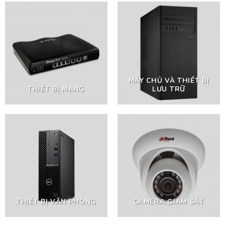
MÁY CHỦ VÀ THIẾT BỊ
THIẾT BỊ MẠNG
LƯU TRỮ
THIẾT BỊ VĂN PHÒNG
CAMERA GIÁM SÁT