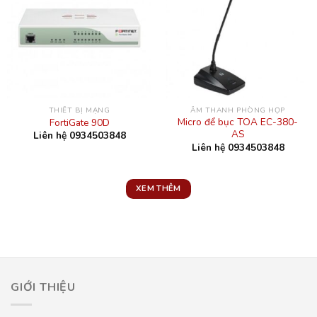
THIẾT BỊ MẠNG
ÂM THANH PHÒNG HỌP
Micro để bục TOA EC-380-
FortiGate 90D
AS
Liên hệ 0934503848
Liên hệ 0934503848
XEM THÊM
GIỚI THIỆU