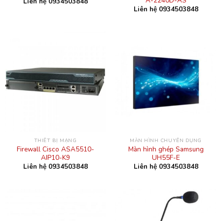
A-2240D-AS
Liên hệ 0934503848
Liên hệ 0934503848
THIẾT BỊ MẠNG
MÀN HÌNH CHUYÊN DỤNG
Firewall Cisco ASA5510-
Màn hình ghép Samsung
AIP10-K9
UH55F-E
Liên hệ 0934503848
Liên hệ 0934503848