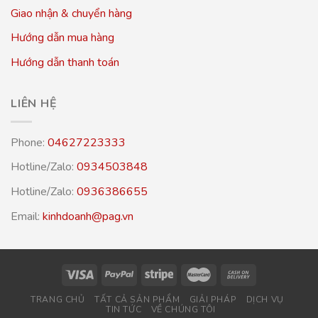
Giao nhận & chuyển hàng
Hướng dẫn mua hàng
Hướng dẫn thanh toán
LIÊN HỆ
Phone:
04627223333
Hotline/Zalo:
0934503848
Hotline/Zalo:
0936386655
Email:
kinhdoanh@pag.vn
TRANG CHỦ
TẤT CẢ SẢN PHẨM
GIẢI PHÁP
DỊCH VỤ
TIN TỨC
VỀ CHÚNG TÔI