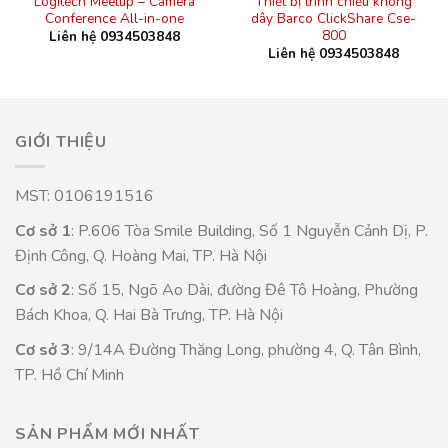
Logitech Meetup – Camera
Thiết bị trình chiếu không
Conference All-in-one
dây Barco ClickShare Cse-
800
Liên hệ 0934503848
Liên hệ 0934503848
GIỚI THIỆU
MST: 0106191516
Cơ sở 1
: P.606 Tòa Smile Building, Số 1 Nguyễn Cảnh Dị, P.
Định Công, Q. Hoàng Mai, TP. Hà Nội
Cơ sở 2
: Số 15, Ngõ Ao Dài, đường Đê Tô Hoàng, Phường
Bách Khoa, Q. Hai Bà Trưng, TP. Hà Nội
Cơ sở 3
: 9/14A Đường Thăng Long, phường 4, Q. Tân Bình,
TP. Hồ Chí Minh
SẢN PHẨM MỚI NHẤT