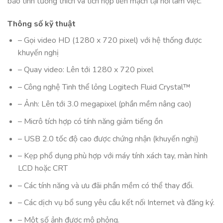
bảo tính tương thích và tích hợp liền mạch tại nơi làm việc.
Thông số kỹ thuật
– Gọi video HD (1280 x 720 pixel) với hệ thống được
khuyến nghị
– Quay video: Lên tới 1280 x 720 pixel
– Công nghệ Tinh thể lỏng Logitech Fluid Crystal™
– Ảnh: Lên tới 3.0 megapixel (phần mềm nâng cao)
– Micrô tích hợp có tính năng giảm tiếng ồn
– USB 2.0 tốc độ cao được chứng nhận (khuyến nghị)
– Kẹp phổ dụng phù hợp với máy tính xách tay, màn hình
LCD hoặc CRT
– Các tính năng và ưu đãi phần mềm có thể thay đổi.
– Các dịch vụ bổ sung yêu cầu kết nối Internet và đăng ký.
– Một số ảnh được mô phỏng.