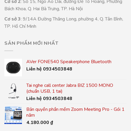
Cơ sở 2
: Số 15, Ngõ Ao Dài, đường Đê Tô Hoàng, Phường
Bách Khoa, Q. Hai Bà Trưng, TP. Hà Nội
Cơ sở 3
: 9/14A Đường Thăng Long, phường 4, Q. Tân Bình,
TP. Hồ Chí Minh
SẢN PHẨM MỚI NHẤT
AVer FONE540 Speakerphone Bluetooth
Liên hệ 0934503848
Tai nghe call center Jabra BIZ 1500 MONO
(chuẩn USB, 1 tai)
Liên hệ 0934503848
Bản quyền phần mềm Zoom Meeting Pro - Gói 1
năm
4.180.000
₫