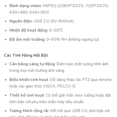
Định dạng video
: MJPEG (1080P30/25, 720P30/25,
640×480, 640×360)
Nguồn điện
: USB 2.0 (5V-800mA)
Nhiệt độ hoạt động
: 0–50℃
Độ ẩm môi trường
: 0–95% RH (không ngưng tụ)
Các Tính Năng Nổi Bật
Cân bằng sáng tự động
: Đảm bảo chất lượng hình ảnh
trong mọi môi trường ánh sáng.
Điều khiển linh hoạt
: Dễ dàng thao tác PTZ qua remote
hoặc các giao thức VISCA, PELCO-D.
Thiết kế linh hoạt
: Có thể gắn trần, treo tường hoặc đặt
trên bàn với phụ kiện chân máy tiêu chuẩn.
Tương thích rộng rãi
: Kết nối qua USB 2.0, phù hợp với