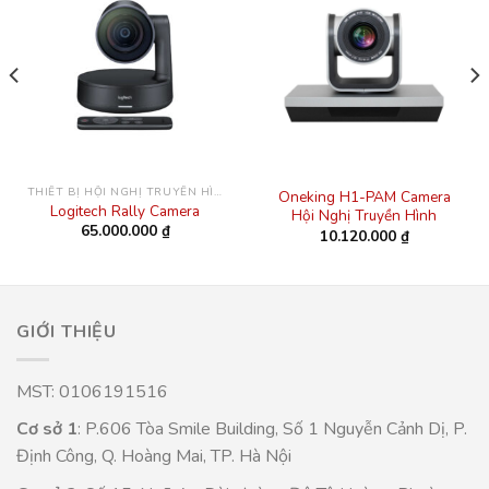
THIẾT BỊ HỘI NGHỊ TRUYỀN HÌNH
Oneking H1-PAM Camera
Logitech Rally Camera
Hội Nghị Truyền Hình
65.000.000
₫
10.120.000
₫
GIỚI THIỆU
MST: 0106191516
Cơ sở 1
: P.606 Tòa Smile Building, Số 1 Nguyễn Cảnh Dị, P.
Định Công, Q. Hoàng Mai, TP. Hà Nội