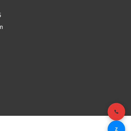
5
n
Z
- Email:
503848
kinhdoanh@pag.vn