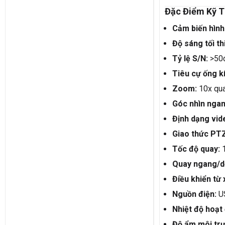
Đặc Điểm Kỹ T
Cảm biến hình
Độ sáng tối th
Tỷ lệ S/N:
>50
Tiêu cự ống k
Zoom:
10x qu
Góc nhìn nga
Định dạng vid
Giao thức PT
Tốc độ quay:
1
Quay ngang/d
Điều khiển từ 
Nguồn điện:
US
Nhiệt độ hoạt
Độ ẩm môi tr