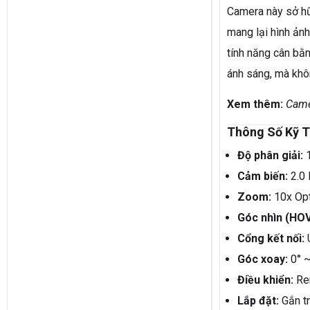
Camera này sở h
mang lại hình ảnh
tính năng cân bằ
ánh sáng, mà khô
Xem thêm:
Came
Thông Số Kỹ T
Độ phân giải:
1
Cảm biến:
2.0
Zoom:
10x Opt
Góc nhìn (HOV
Cổng kết nối:
U
Góc xoay:
0° ~
Điều khiển:
Re
Lắp đặt:
Gắn tr