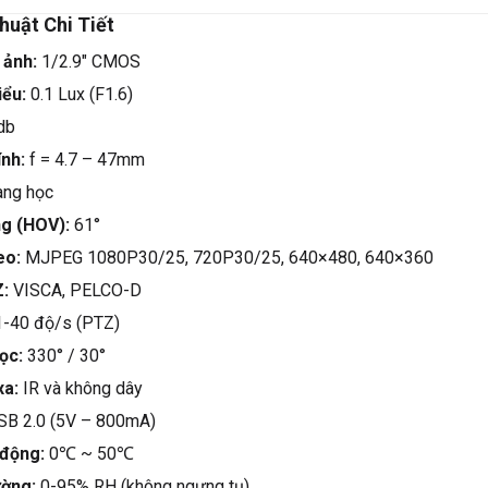
huật Chi Tiết
 ảnh:
1/2.9″ CMOS
iểu:
0.1 Lux (F1.6)
db
ính:
f = 4.7 – 47mm
ang học
ng (HOV):
61°
eo:
MJPEG 1080P30/25, 720P30/25, 640×480, 640×360
Z:
VISCA, PELCO-D
-40 độ/s (PTZ)
ọc:
330° / 30°
xa:
IR và không dây
B 2.0 (5V – 800mA)
 động:
0℃ ~ 50℃
ường:
0-95% RH (không ngưng tụ)