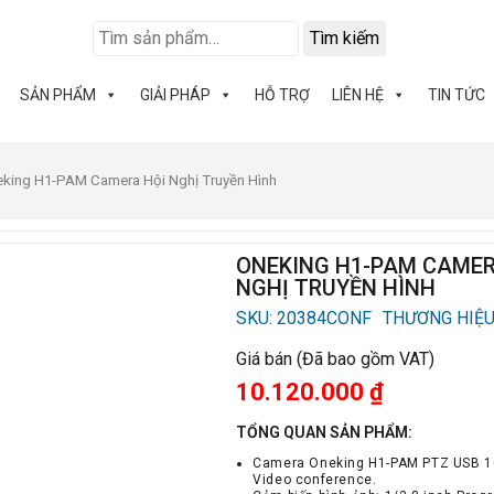
Tìm kiếm
SẢN PHẨM
GIẢI PHÁP
HỖ TRỢ
LIÊN HỆ
TIN TỨC
eking H1-PAM Camera Hội Nghị Truyền Hình
ONEKING H1-PAM CAMER
NGHỊ TRUYỀN HÌNH
SKU: 20384CONF
THƯƠNG HIỆU
Giá bán (Đã bao gồm VAT)
10.120.000
₫
TỔNG QUAN SẢN PHẨM:
Camera Oneking H1-PAM PTZ USB 
Video conference.