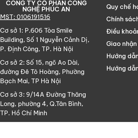
CÔNG TY CỔ PHẦN CÔNG
Quy chế 
NGHỆ PHÚC AN
MST: 0106191516
Chính sác
Cơ sở 1: P.606 Tòa Smile
Điều khoả
Building, Số 1 Nguyễn Cảnh Dị,
Giao nhận
P. Định Công, TP. Hà Nội
Hướng dẫ
Cơ sở 2: Số 15, ngõ Ao Dài,
Hướng dẫn
đường Đê Tô Hoàng, Phường
Bạch Mai, TP Hà Nội
Cơ sở 3: 9/14A Đường Thăng
Long, phường 4, Q.Tân Bình,
TP. Hồ Chí Minh
Since ©2013 Công Ty Cổ Phần Cô