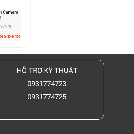
ển Camera
Z
39CONF
34503848
HỖ TRỢ KỸ THUẬT
0931774723
0931774725