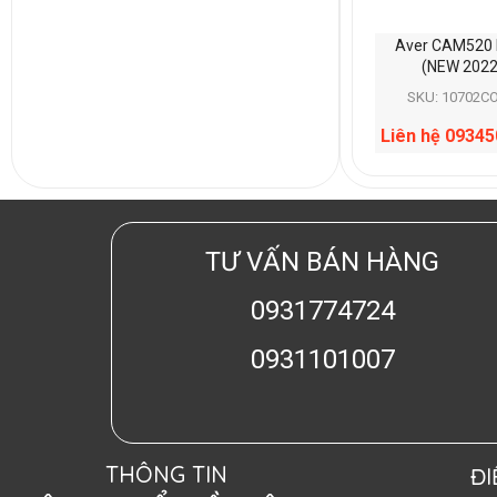
Aver CAM520 
(NEW 2022
SKU: 10702C
Liên hệ 0934
TƯ VẤN BÁN HÀNG
0931774724
0931101007
THÔNG TIN
Đ