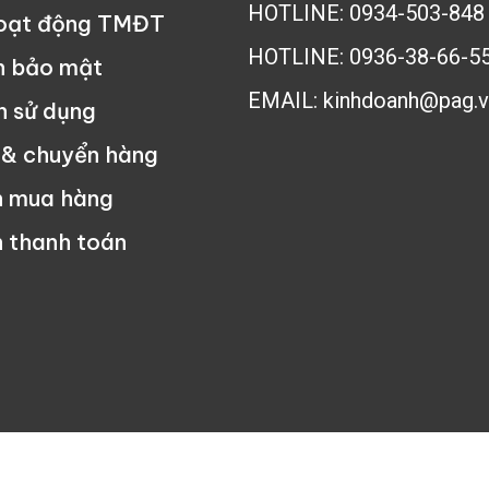
HOTLINE: 0934-503-848
hoạt động TMĐT
HOTLINE: 0936-38-66-5
h bảo mật
EMAIL: kinhdoanh@pag.v
n sử dụng
 & chuyển hàng
n mua hàng
 thanh toán
ng Nghệ Phúc An - All rights reserved - Tư vấn mua hàng:
0934