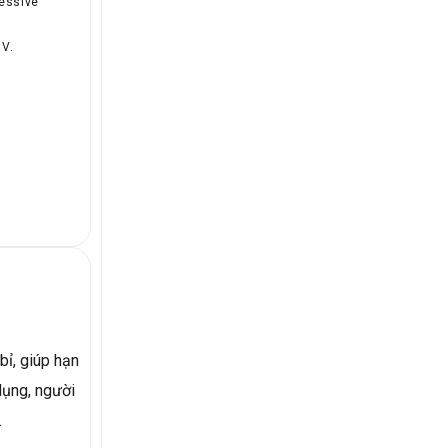
ressive
V.
bỉ, giúp hạn
 dụng, người
.