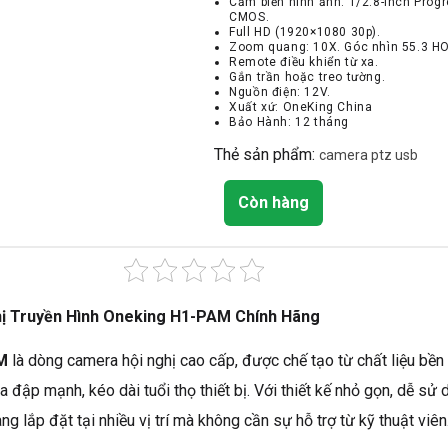
Cảm biến hình ảnh: 1/2.8-inch Prog
CMOS.
Full HD (1920×1080 30p).
Zoom quang: 10X. Góc nhìn 55.3 HO
Remote điều khiển từ xa.
Gắn trần hoặc treo tường.
Nguồn điện: 12V.
Xuất xứ: OneKing China
Bảo Hành: 12 tháng
Thẻ sản phẩm:
camera ptz usb
Còn hàng
ị Truyền Hình Oneking H1-PAM Chính Hãng
M
là dòng camera hội nghị cao cấp, được chế tạo từ chất liệu bền 
a đập mạnh, kéo dài tuổi thọ thiết bị. Với thiết kế nhỏ gọn, dễ sử
ng lắp đặt tại nhiều vị trí mà không cần sự hỗ trợ từ kỹ thuật viên