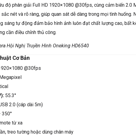
ữu độ phân giải Full HD 1920×1080 @30fps, cùng cảm biến 2.0 
 sắc nét và rõ ràng, giúp quan sát dễ dàng trong mọi tình huống. N
ng sáng tự động đảm bảo hình ảnh luôn đạt chất lượng cao, bất k
ng cần điều chỉnh thủ công.
ra Hội Nghị Truyền Hình Oneking HD6540
huật Cơ Bản
920×1080 @30fps
 Megapixel
ical
):
55.3°
SB 2.0 (cáp dài 5m)
 350°
mote từ xa
ần, treo tường hoặc dùng chân máy