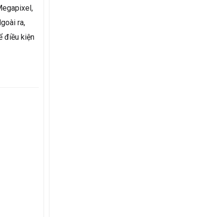
Megapixel,
goài ra,
ể điều kiện