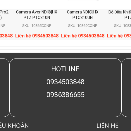
Pro2
Camera Aver NDI®|HX
Camera NDI®|HX
Bộ Điều Khi
)
PTZ PTC310N
PTC310UN
PT
ONF
SKU: 10865CONF
SKU: 10869CONF
SKU: 108
503848
Liên hệ 0934503848
Liên hệ 0934503848
Liên hệ 09
HOTLINE
0934503848
0936386655
IỀU KHOẢN
LIÊN HỆ