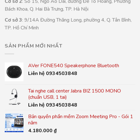
Cơ sở 2
: Số 15, Ngõ Ao Dài, đường Đê Tô Hoàng, Phường
Bách Khoa, Q. Hai Bà Trưng, TP. Hà Nội
Cơ sở 3
: 9/14A Đường Thăng Long, phường 4, Q. Tân Bình,
TP. Hồ Chí Minh
SẢN PHẨM MỚI NHẤT
AVer FONE540 Speakerphone Bluetooth
Liên hệ 0934503848
Tai nghe call center Jabra BIZ 1500 MONO
(chuẩn USB, 1 tai)
Liên hệ 0934503848
Bản quyền phần mềm Zoom Meeting Pro - Gói 1
năm
4.180.000
₫