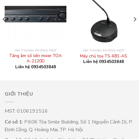
ÂM THANH PHÒNG HỌP
ÂM THANH PHÒNG HỌP
Tăng âm số liền mixer TOA
Máy chủ toạ TS-681-AS
A-2120D
Liên hệ 0934503848
Liên hệ 0934503848
GIỚI THIỆU
MST: 0106191516
Cơ sở 1
: P.606 Tòa Smile Building, Số 1 Nguyễn Cảnh Dị, P.
Định Công, Q. Hoàng Mai, TP. Hà Nội