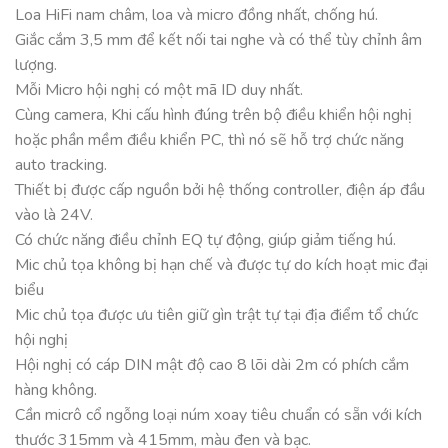
Loa HiFi nam châm, loa và micro đồng nhất, chống hú.
Giắc cắm 3,5 mm để kết nối tai nghe và có thể tùy chỉnh âm
lượng.
Mỗi Micro hội nghị có một mã ID duy nhất.
Cùng camera, Khi cấu hình đúng trên bộ điều khiển hội nghị
hoặc phần mềm điều khiển PC, thì nó sẽ hỗ trợ chức năng
auto tracking.
Thiết bị được cấp nguồn bởi hệ thống controller, điện áp đầu
vào là 24V.
Có chức năng điều chỉnh EQ tự động, giúp giảm tiếng hú.
Mic chủ tọa không bị hạn chế và được tự do kích hoạt mic đại
biểu
Mic chủ tọa được ưu tiên giữ gìn trật tự tại địa điểm tổ chức
hội nghị
Hội nghị có cáp DIN mật độ cao 8 lõi dài 2m có phích cắm
hàng không.
Cần micrô cổ ngỗng loại núm xoay tiêu chuẩn có sẵn với kích
thước 315mm và 415mm, màu đen và bạc.