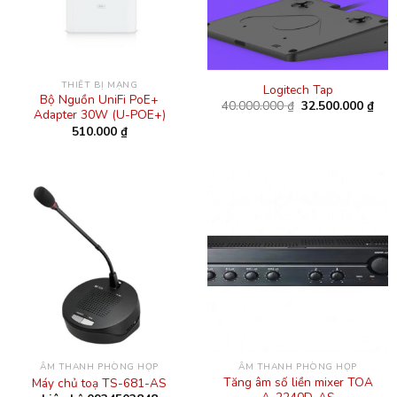
THIẾT BỊ MẠNG
Logitech Tap
Bộ Nguồn UniFi PoE+
Giá
Giá
40.000.000
₫
32.500.000
₫
Adapter 30W (U-POE+)
gốc
hiện
là:
tại
510.000
₫
40.000.000 ₫.
là:
32.5
ÂM THANH PHÒNG HỌP
ÂM THANH PHÒNG HỌP
Tăng âm số liền mixer TOA
Máy chủ toạ TS-681-AS