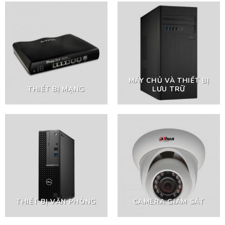
MÁY CHỦ VÀ THIẾT BỊ
THIẾT BỊ MẠNG
LƯU TRỮ
THIẾT BỊ VĂN PHÒNG
CAMERA GIÁM SÁT