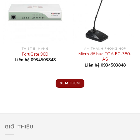
THIẾT BỊ MẠNG
ÂM THANH PHÒNG HỌP
Micro để bục TOA EC-380-
FortiGate 90D
AS
Liên hệ 0934503848
Liên hệ 0934503848
XEM THÊM
GIỚI THIỆU