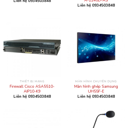
A-2240D-AS
Liên hệ 0934503848
Liên hệ 0934503848
THIẾT BỊ MẠNG
MÀN HÌNH CHUYÊN DỤNG
Firewall Cisco ASA5510-
Màn hình ghép Samsung
AIP10-K9
UH55F-E
Liên hệ 0934503848
Liên hệ 0934503848