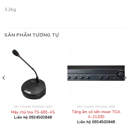
3.2kg
SẢN PHẨM TƯƠNG TỰ
ÂM THANH PHÒNG HỌP
ÂM THANH PHÒNG HỌP
Tăng âm số liền mixer TOA
Máy chủ toạ TS-681-AS
A-2120D
Liên hệ 0934503848
Liên hệ 0934503848