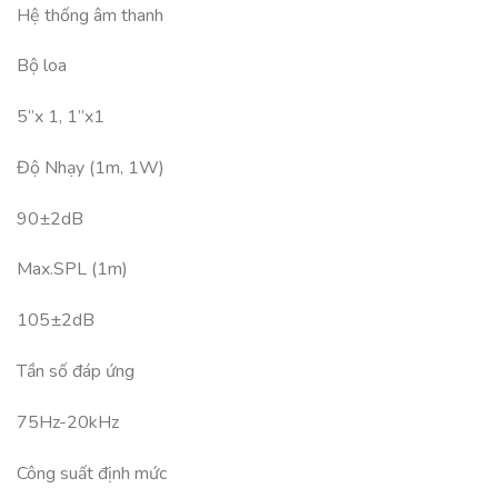
Hệ thống âm thanh
Bộ loa
5”x 1, 1”x1
Độ Nhạy (1m, 1W)
90±2dB
Max.SPL (1m)
105±2dB
Tần số đáp ứng
75Hz-20kHz
Công suất định mức