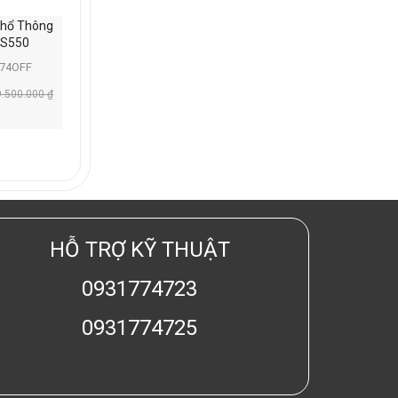
Phổ Thông
S550
574OFF
9.500.000
₫
HỖ TRỢ KỸ THUẬT
0931774723
0931774725