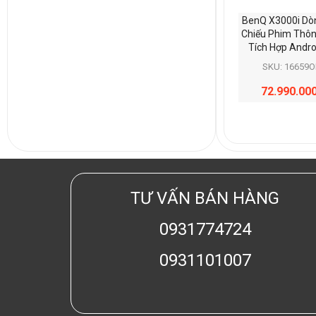
BenQ X3000i Dò
Chiếu Phim Thô
Tích Hợp Andro
SKU: 16659O
72.990.00
TƯ VẤN BÁN HÀNG
0931774724
0931101007