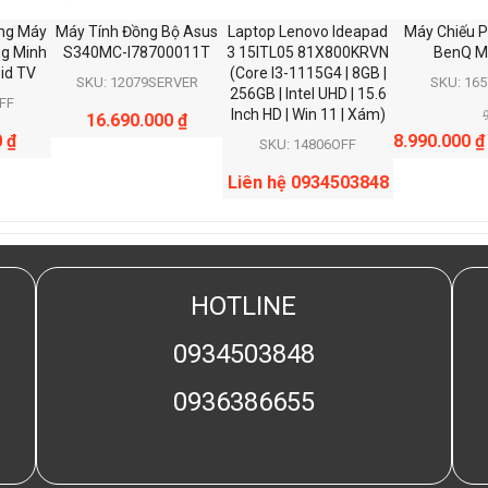
ng Máy
Máy Tính Đồng Bộ Asus
Laptop Lenovo Ideapad
Máy Chiếu 
ng Minh
S340MC-I78700011T
3 15ITL05 81X800KRVN
BenQ M
id TV
(Core I3-1115G4 | 8GB |
SKU: 12079SERVER
SKU: 16
256GB | Intel UHD | 15.6
FF
Inch HD | Win 11 | Xám)
16.690.000
₫
0
₫
8.990.000
₫
SKU: 14806OFF
Liên hệ 0934503848
HOTLINE
0934503848
0936386655