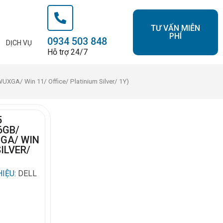
TƯ VẤN MIỄN
PHÍ
0934 503 848
DỊCH VỤ
Hỗ trợ 24/7
XGA/ Win 11/ Office/ Platinium Silver/ 1Y)
5
6GB/
XGA/ WIN
SILVER/
IỆU:
DELL