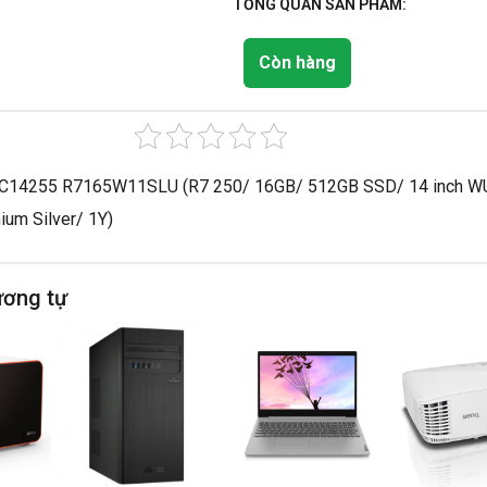
TỔNG QUAN SẢN PHẨM:
Còn hàng
 DC14255 R7165W11SLU (R7 250/ 16GB/ 512GB SSD/ 14 inch 
nium Silver/ 1Y)
ương tự