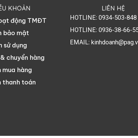
IỀU KHOẢN
LIÊN HỆ
HOTLINE: 0934-503-848
hoạt động TMĐT
HOTLINE: 0936-38-66-5
h bảo mật
EMAIL: kinhdoanh@pag.v
n sử dụng
 & chuyển hàng
n mua hàng
 thanh toán