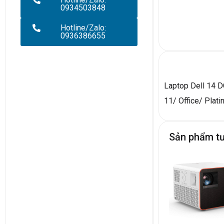
0934503848
Hotline/Zalo:
0936386655
Laptop Dell 14
11/ Office/ Plati
Sản phẩm t