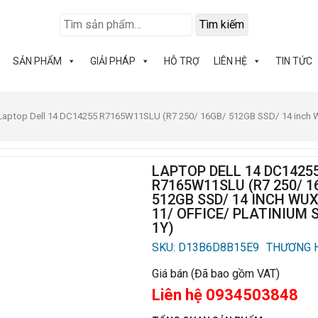
Tìm kiếm
SẢN PHẨM
GIẢI PHÁP
HỖ TRỢ
LIÊN HỆ
TIN TỨC
Laptop Dell 14 DC14255 R7165W11SLU (R7 250/ 16GB/ 512GB SSD/ 14 inch WU
LAPTOP DELL 14 DC1425
R7165W11SLU (R7 250/ 1
512GB SSD/ 14 INCH WU
11/ OFFICE/ PLATINIUM 
1Y)
SKU: D13B6D8B15E9
THƯƠNG H
Giá bán (Đã bao gồm VAT)
Liên hệ 0934503848