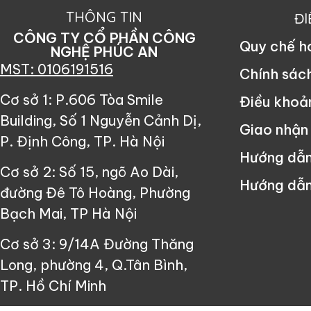
THÔNG TIN
Đ
CÔNG TY CỔ PHẦN CÔNG
Quy chế 
NGHỆ PHÚC AN
MST: 0106191516
Chính sác
Cơ sở 1: P.606 Tòa Smile
Điều khoả
Building, Số 1 Nguyễn Cảnh Dị,
Giao nhận
P. Định Công, TP. Hà Nội
Hướng dẫ
Cơ sở 2: Số 15, ngõ Ao Dài,
Hướng dẫn
đường Đê Tô Hoàng, Phường
Bạch Mai, TP Hà Nội
Cơ sở 3: 9/14A Đường Thăng
Long, phường 4, Q.Tân Bình,
TP. Hồ Chí Minh