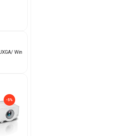
WUXGA/ Win
-5%