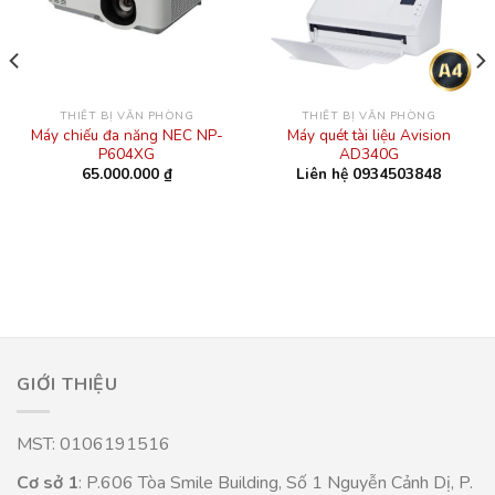
THIẾT BỊ VĂN PHÒNG
THIẾT BỊ VĂN PHÒNG
Máy chiếu đa năng NEC NP-
Máy quét tài liệu Avision
P604XG
AD340G
65.000.000
₫
Liên hệ 0934503848
GIỚI THIỆU
MST: 0106191516
Cơ sở 1
: P.606 Tòa Smile Building, Số 1 Nguyễn Cảnh Dị, P.